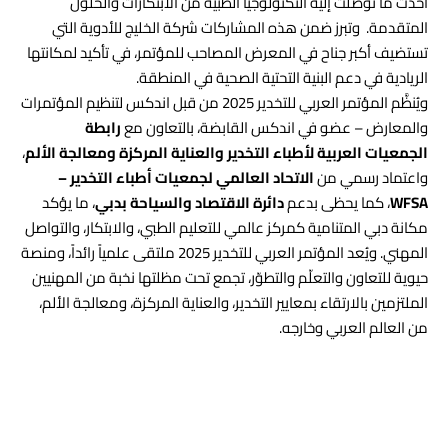
أحدث ما توصلت إليه التكنولوجيا الطبية من الابتكارات والحلول
المتقدمة. وتبرز ضمن هذه المشاركات شركة الخليج للأدوية التي
تستضيف أكبر جناح في المعرض المصاحب للمؤتمر، في تأكيد لمكانتها
الريادية في دعم البنية التحتية الصحية في المنطقة.
ويُنظَّم المؤتمر العربي للتخدير 2025 من قبل اندكس لتنظيم المؤتمرات
والمعارض – عضو في اندكس القابضة، بالتعاون مع
رابطة
الجمعيات العربية لأطباء التخدير والعناية المركزة ومعالجة الألم
،
واعتماد رسمي من
الاتحاد العالمي لجمعيات أطباء التخدير –
WFSA
، كما يحظى بدعم
دائرة الاقتصاد والسياحة بدبي
، ما يؤكد
مكانة دبي المتنامية كمركز عالمي للتعليم الطبي، والابتكار، والتواصل
المهني. ويُعد المؤتمر العربي للتخدير 2025 ملتقى علمياً رائداً، ومنصة
حيوية للتعاون والتعلّم والتطوّر، تجمع تحت مظلتها نخبة من المهنيين
الملتزمين بالارتقاء بمعايير التخدير، والعناية المركزة، ومعالجة الألم،
من العالم العربي وخارجه.