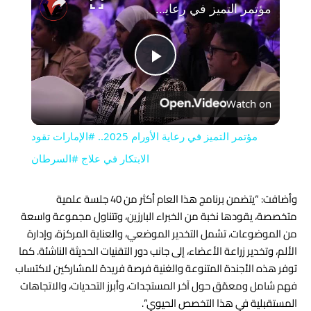
مؤتمر التميز في رعاية الأورام 2025.. #الإمارات تقود الابتكار في علاج #السرطان
Play
Watch on
Video
مؤتمر التميز في رعاية الأورام 2025.. #الإمارات تقود
الابتكار في علاج #السرطان
وأضافت: “يتضمن برنامج هذا العام أكثر من 40 جلسة علمية
متخصصة، يقودها نخبة من الخبراء البارزين، وتتناول مجموعة واسعة
من الموضوعات، تشمل التخدير الموضعي، والعناية المركزة، وإدارة
الألم، وتخدير زراعة الأعضاء، إلى جانب دور التقنيات الحديثة الناشئة. كما
توفر هذه الأجندة المتنوعة والغنية فرصة فريدة للمشاركين لاكتساب
فهم شامل ومعمّق حول آخر المستجدات، وأبرز التحديات، والاتجاهات
المستقبلية في هذا التخصص الحيوي”.