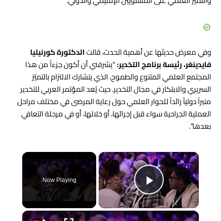
والتميّز العلمي على المستويين الإقليمي والدولي.
وفي معرض حديثها عن أهمية الحدث، قالت
الدكتورة كورنيليا
فايدينغر، رئيسة برنامج التخدير:
“يشرفني أن أكون جزءاً من هذا
المجتمع العلمي المتنوع والطموح، الذي يتشارك الالتزام بالتميّز
السريري والابتكار في مجال التخدير. حيث يُعد المؤتمر العربي للتخدير
منبراً دولياً رائداً للحوار العلمي حول رعاية المرضى في مختلف مراحل
العملية الجراحية سواء قبل إجرائها، أو خلالها، أو في مرحلة التعافي
بعدها”.
×
Now Playing
Play Video
×