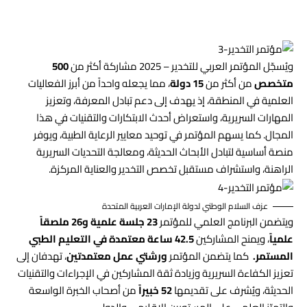
ويُسجّل المؤتمر العربي للتخدير – 2025 مشاركة أكثر من
500
متخصص
من أكثر من
15 دولة
، مما يجعله واحداً من أبرز الفعاليات
العلمية في المنطقة، إذ يهدف إلى دعم تبادل المعرفة، وتعزيز
المهارات السريرية، واستعراض أحدث الابتكارات والتقنيات في هذا
المجال. كما يسهم المؤتمر في توحيد معايير الرعاية الطبية، ويوفر
منصة أساسية لتبادل الأبحاث الحديثة، ومعالجة التحديات السريرية
الراهنة، واستشراف مستقبل تخصص التخدير والعناية المركزة.
عزف السلام الوطني لدولة الإمارات العربية المتحدة
ويتضمن البرنامج العلمي للمؤتمر
23 جلسة علمية و26 ملصقاً
علمياً
، ويمنح المشاركين
42.5 ساعة معتمدة في التعليم الطبي
المستمر.
كما يتضمن المؤتمر
ورشتي عمل معتمدتين
، تهدفان إلى
تعزيز الكفاءة السريرية وزيادة ثقة المشاركين في الإجراءات والتقنيات
الحديثة، ويُشرف على تقديمها
52 خبيراً
من أصحاب الخبرة الواسعة