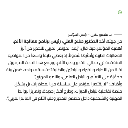
د. منصور نظري – رئيس المؤتمر
من جهته، أكد
الدكتور صلاح العلي، رئيس برنامج معالجة الألم
،
أهمية المؤتمر، حيث قال: “يُعد المؤتمر العربي للتخدير من أبرز
الفعاليات الطبية وأكثرها شمولاً، إذ يغطي طيفاً واسعاً من المواضيع
المتقدّمة في مجالي التخدير وطب الألم. ويجمع هذا الحدث المرموق
نخبة من الأطباء والخبراء والباحثين والطلبة تحت سقف واحد، ضمن بيئة
محفّزة على التعلّم، والتبادل العلمي، والنمو المهني”.
وأضاف: “لا يقتصر المؤتمر على سلسلة من المحاضرات، بل يشكّل
منصة تفاعلية لتبادل الخبرات، وطرح أفكار جديدة، وتعزيز الروابط
المهنية والشخصية داخل مجتمع التخدير وطب الألم في العالم العربي”.