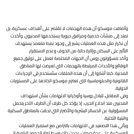
وأضافت موسكو أن هذه الهجمات لا تقتصر على أهداف عسكرية، بل
تمتد إلى منشآت خدمية ومرافق حيوية يستخدمها المدنيون. وأكدت
أن تكرار مثل هذه العمليات يشير إلى وجود نمط متعمد يستهدف
التأثير على السكان وإثارة حالة من الخوف وعدم الاستقرار.
وأكد مسؤولون روس أن الجهات المختصة تعمل على توثيق جميع
الوقائع والأحداث المرتبطة بالهجمات التي تعرضت لها المناطق
المدنية. كما أشاروا إلى أن هذه الملفات ستُستخدم في الإجراءات
القانونية والدبلوماسية التي تعتزم موسكو اتخاذها على المستويات
الدولية.
وفي المقابل، تتبادل روسيا وأوكرانيا الاتهامات بشأن استهداف
المدنيين منذ اندلاع الحرب. إذ يؤكد كل طرف أن الطرف الآخر يتحمل
المسؤولية عن الخسائر البشرية والأضرار التي لحقت بالمناطق السكنية
والبنية التحتية.
ويأتي هذا التصعيد في الاتهامات بالتزامن مع استمرار العمليات
العسكرية على عدة جبهات. يحدث ذلك وسط تعثر الجهود الرامية إلى