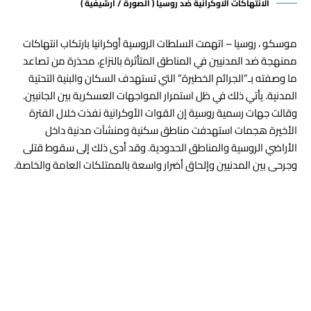
الانتهاكات الاوكرانية ضد روسيا ( الصورة / أرشيفية )
موسكو ، روسيا – اتهمت السلطات
الروسية
أوكرانيا بارتكاب انتهاكات
ممنهجة ضد المدنيين في المناطق المتأثرة بالنزاع، محذرة من تصاعد
ما وصفته بـ”
الجرائم الخطيرة
” التي تستهدف
السكان والبنية التحتية
المدنية
. يأتي ذلك في ظل استمرار المواجهات العسكرية بين الجانبين.
وقالت جهات رسمية روسية إن القوات الأوكرانية نفذت خلال الفترة
الأخيرة هجمات استهدفت مناطق سكنية ومنشآت مدنية داخل
الأراضي الروسية والمناطق الحدودية. وقد أدى ذلك إلى سقوط قتلى
وجرحى بين المدنيين وإلحاق أضرار واسعة بالممتلكات العامة والخاصة.