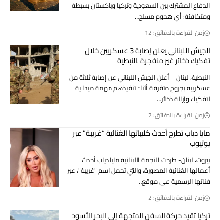
الدفاع المشترك بين السعودية وتركيا وباكستان بسيطة
ومتكافئة: أي هجوم مسلح…
زمن القراءة بالدقائق: 12
الجيش اللبناني يعلن إصابة 3 عسكريين خلال
تفكيك ذخائر غير منفجرة بالنبطية
النبطية، لبنان – أعلن الجيش اللبناني عن إصابة ثلاثة من
عسكرييه بجروح متفرقة أثناء تنفيذهم مهمة ميدانية
لتفكيك وإزالة ذخائر…
زمن القراءة بالدقائق: 2
مايا دياب تطرح أحدث كليباتها الغنائية “غريبة” عبر
يوتيوب
بيروت، لبنان- طرحت النجمة اللبنانية مايا دياب أحدث
أعمالها الغنائية المصورة، والتي تحمل اسم "غريبة"، عبر
قناتها الرسمية على موقع…
زمن القراءة بالدقائق: 2
تركيا تقيد حركة السفن المتجهة إلى البحر الأسود