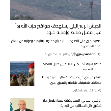
الجيش الإسرائيلي يستهدف مواقع حزب الله رداً
على مقتل ضابط وإصابة جنود
تصعيد أمني على الحدود اللبنانية يثير مخاوف إقليمية ودولية من اتساع
رقعة المواجهة
بواسطة
محمد يسري
زمن القراءة بالدقائق: 1
حاكم سبتة: أكثر من 100 قتيل خلال اقتحام
حدود المدينة
ارتفاع قياسي في حصيلة الخسائر البشرية وسط
مطالبات بتحقيقات شاملة وتنسيق أمني…
زمن القراءة بالدقائق: 1
الرئيس اللبناني: المفاوضات مسار طويل ولا
تحقق كل المطالب من البداية