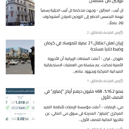
لزوجين من عسقلان
تل أبيب ، اسرائيل - وجهت محكمة تل أبيب الجزئية رسمياً
تهمة التجسس الخطير إلى الزوجين تامرلان أمشوكوف
(26 عاماً)…
زمن القراءة بالدقائق: 2
إيران تعلن اعتقال 21 عميلا للموساد في كرمان
وضبط خلايا مسلحة
طهران ، ايران - أعلنت السلطات الإيرانية أن الأجهزة
الأمنية تمكنت، عبر سلسلة من العمليات الاستخباراتية
الميدانية المركزة وبجهود عناصر…
زمن القراءة بالدقائق: 1
بنمو 16.2%.. 468 مليون درهم أرباح “إمباور” في
النصف الأول
دبي، الإمارات - أعلنت مؤسسة الإمارات لأنظمة التبريد
المركزي "إمباور"، المدرجة في سوق دبي المالي، عن
نتائجها المالية للنصف الأول…