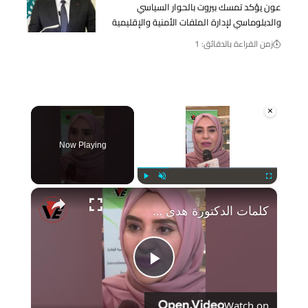
عون يؤكد تمسك بيروت بالحوار السياسي
والدبلوماسي لإدارة الملفات الأمنية والإقليمية
زمن القراءة بالدقائق: 1
×
Now Playing
Play
Unmute
Fullscreen
×
كلمات الدكتورة هدى المطروشي، رئيس اتحاد الامارات للخماسي على صوت الإما... #Shorts
Play
Watch on