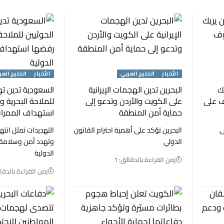
الأخبار
الخليج العربي
الأخبار
الخليج العر
ك
البحرين تدين الهجمات الإيرانية
السعودية تدين ته
ف على
على الكويت والأردن وتدعو إلى
للملاحة البحرية 
حماية أمن المنطقة
استهداف الممرات
ى
البحرين تؤكد على أهمية احترام القانون
التهديدات تمثل انتها
الدولي
وتهدد أمن وسلامة ا
الدولية
زمن القراءة بالدقائق: 1
زمن القراءة بالدقائ