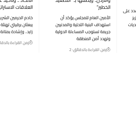
الخطير”
العلاقات الاسترات
شدد على
ز
الأمين العام للمجلس يؤكد أن
خادم الحرمين الشري
ديات
استهداف البنية التحتية والمدنيين
يبعثان برقيتي تهنئة
جريمة تستوجب المساءلة الدولية
زايد.. وإشادة بمتانة 
وتهدد أمن المنطقة
زمن القراءة بالدقائ
زمن القراءة بالدقائق: 2