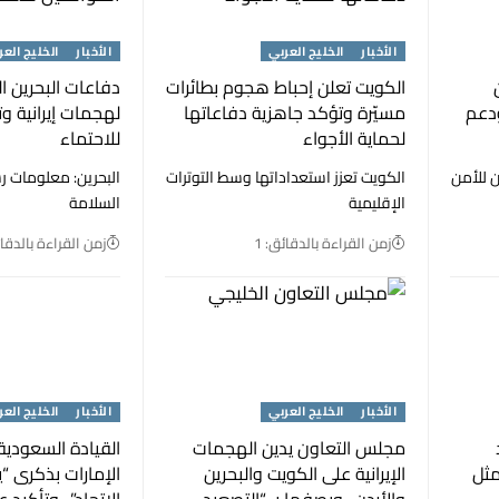
الأخبار
الخليج العربي
الأخبار
الخليج العر
الكويت تعلن إحباط هجوم بطائرات
دفاعات البحرين ا
ودعم
مسيّرة وتؤكد جاهزية دفاعاتها
لهجمات إيرانية و
لحماية الأجواء
للاحتماء
 للأمن
الكويت تعزز استعداداتها وسط التوترات
البحرين: معلومات 
الإقليمية
السلامة
زمن القراءة بالدقائق: 1
زمن القراءة بالدقائ
الأخبار
الخليج العربي
الأخبار
الخليج العر
مجلس التعاون يدين الهجمات
القيادة السعودية
مثل
الإيرانية على الكويت والبحرين
الإمارات بذكرى “
والأردن.. ويصفها بـ “التصعيد
الاتحاد”.. وتأكيد