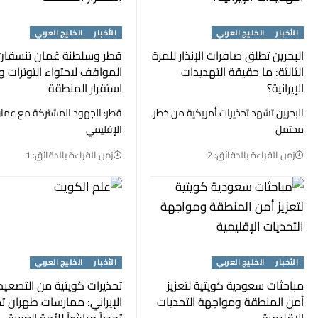
الأخبار
الخليج العربي
الأخبار
الخليج العربي
البحرين تطلق صافرات الإنذار للمرة
قطر وسلطنة عُمان تنسقان
الثالثة: ما حقيقة التهديدات
المواقف لاحتواء التوترات 
الإيرانية؟
استقرار المنطقة
البحرين تشهد تحذيرات أمريكية من خطر
قطر: الجهود المشتركة مع عمان
محتمل
الإقليمي
زمن القراءة بالدقائق: 2
زمن القراءة بالدقائق: 1
الأخبار
الخليج العربي
الأخبار
الخليج العربي
مباحثات سعودية كويتية لتعزيز
تحذيرات كويتية من التصعيد
أمن المنطقة ومواجهة التحديات
الإيراني: ممارسات طهران ت
الإقليمية
تحدياً مباشراً للأمة العربية