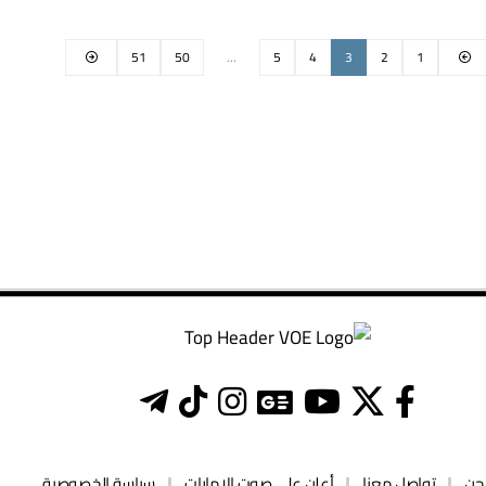
51
50
…
5
4
3
2
1
حن
تواصل معنا
أعلن على صوت الإمارات
سياسة الخصوصية