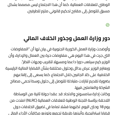
الوطني للعلاقات العمالية. كما أن هذا الاجتماع ليس مصمما بشكل
مسبق للتوصل إلى مقترح تحكيم قانوني ملزم للطرفين.
دور وزارة العمل وجذور الخلاف المالي
وأوضحت وزارة العمل الكورية الجنوبية في بيان لها أن “المفاوضات
التي جرت في هذا اليوم هي مفاوضات حرة بين العمال والإدارة، وأن
الوزير كيم سيلعب دورا داعما ومسهلا لتقريب وجهات النظر”.
ويعتزم الوزير عرض بدائل وحلول مختلفة بشأن القضايا المالية الرئيسية
الخلافية على كلا الجانبين خلال الاجتماع. كما يسعى إلى إقناعهم
بضرورة تقديم تنازلات متبادلة للتوصل إلى حلول وسط تحمي مصالح
الشركة والعاملين فيها.
وكانت إدارة سامسونج والاتحاد قد عقدا جولة ثانية من الوساطة
اللاحقة برئاسة اللجنة الوطنية للعلاقات العمالية (NLRC) امتدت من
يوم 18 وحتى اليوم. لكنهما فشلا تماما في تضييق الخلافات حول
قضايا إستراتيجية، وأبرزها طريقة تجميع وتوزيع مكافآت الأداء المالي