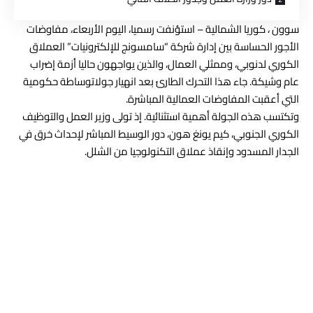
سوون ، كوريا الشمالية – استؤنفت رسميا، اليوم الأربعاء، مفاوضات
الأجور الحساسة بين إدارة شركة “
سامسونج
للإلكترونيات”
العملاق
الكوري
لدنوبي، وممثلي العمال، والذين يواجهون حاليا أزمة إضراب
عام وشيكة. جاء هذا التحرك الطارئ بعد انهيار
جولاتوساطة
حكومية
التي أعقبت المفاوضات العمالية المباشرة.
وتكتسب هذه الجولة أهمية استثنائية. إذ تولى وزير العمل والتوظيف
الكوري الجنوبي، كيم يونغ هون، دور الوسيط المباشر لإحداث خرق في
الجدار المسدود وإنقاذ عملاق التكنولوجيا من الشلل.