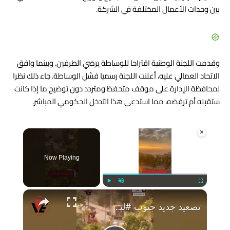
بين وحدات الأعمال المختلفة في الشركة.
وقدمت اللجنة الوطنية اقتراحا للوساطة يرضي الطرفين. وبينما وافق
الاتحاد العمالي عليه، أعلنت اللجنة رسميا فشل الوساطة. جاء ذلك نظرا
لمحافظة الإدارة على موقف متحفظ ومتردد دون توضيح ما إذا كانت
ستقبله أم ترفضه، مما استدعى هذا التدخل الحكومي المباشر.
×
Now Playing
Play
Unmute
Fullscreen
×
تصعيد جديد جنوب #لبنان.. الجيش الإسرائيلي يستهدف عنصرين من حزب الله بقصف مسيّرة