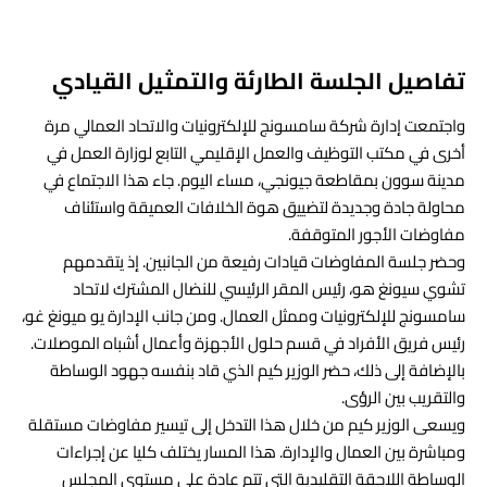
تفاصيل الجلسة الطارئة والتمثيل القيادي
واجتمعت إدارة شركة سامسونج للإلكترونيات والاتحاد العمالي مرة
أخرى في مكتب التوظيف والعمل الإقليمي التابع لوزارة العمل في
مدينة سوون بمقاطعة جيونجي، مساء اليوم. جاء هذا الاجتماع في
محاولة جادة وجديدة لتضييق هوة الخلافات العميقة واستئناف
مفاوضات الأجور المتوقفة.
وحضر جلسة المفاوضات قيادات رفيعة من الجانبين. إذ يتقدمهم
تشوي سيونغ هو، رئيس المقر الرئيسي للنضال المشترك لاتحاد
سامسونج للإلكترونيات وممثل العمال. ومن جانب الإدارة يو ميونغ غو،
رئيس فريق الأفراد في قسم حلول الأجهزة وأعمال أشباه الموصلات.
بالإضافة إلى ذلك، حضر الوزير كيم الذي قاد بنفسه جهود الوساطة
والتقريب بين الرؤى.
ويسعى الوزير كيم من خلال هذا التدخل إلى تيسير مفاوضات مستقلة
ومباشرة بين العمال والإدارة. هذا المسار يختلف كليا عن إجراءات
الوساطة اللاحقة التقليدية التي تتم عادة على مستوى المجلس